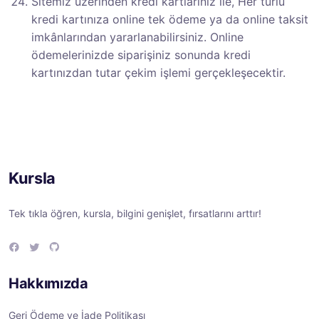
Sitemiz üzerinden kredi kartlarınız ile, Her türlü
kredi kartınıza online tek ödeme ya da online taksit
imkânlarından yararlanabilirsiniz. Online
ödemelerinizde siparişiniz sonunda kredi
kartınızdan tutar çekim işlemi gerçekleşecektir.
Kursla
Tek tıkla öğren, kursla, bilgini genişlet, fırsatlarını arttır!
F
T
G
a
w
i
c
i
t
e
t
H
Hakkımızda
b
t
u
o
e
b
o
r
Geri Ödeme ve İade Politikası