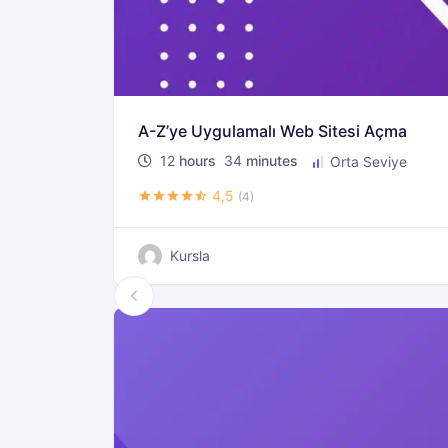
A-Z’ye Uygulamalı Web Sitesi Açma
12
hours
34
minutes
Orta Seviye
4,5
(4)
Kursla