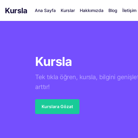
Kursla
Ana Sayfa
Kurslar
Hakkımızda
Blog
İletişim
Kursla
Tek tıkla öğren, kursla, bilgini genişlet,
arttır!
Kurslara Gözat